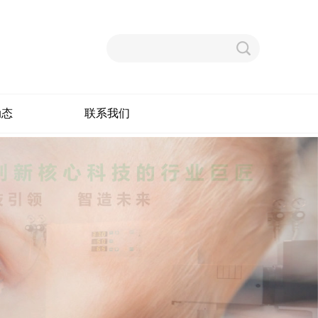
动态
联系我们