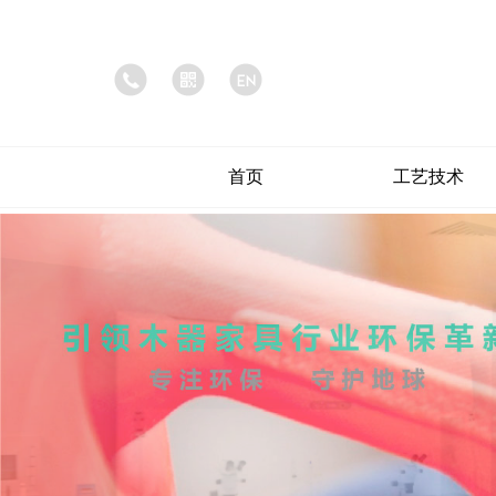
首页
工艺技术